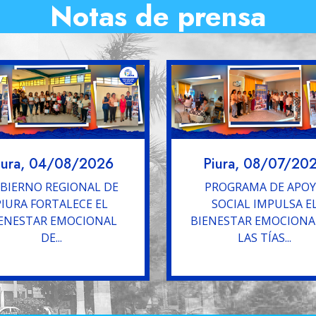
Notas de prensa
iura, 04/08/2026
Piura, 08/07/20
BIERNO REGIONAL DE
PROGRAMA DE APO
PIURA FORTALECE EL
SOCIAL IMPULSA E
ENESTAR EMOCIONAL
BIENESTAR EMOCIONA
DE...
LAS TÍAS...